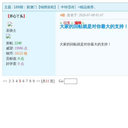
主题 :
189期：新澳门【锦绣前程】〖中特③肖〗≈精品推荐..
4楼
发表于: 2026-07-08 01:47
【
开心丫头
】
u
回复
u
编辑
u
大家的回帖就是对你最大的支持
圣骑士
发帖:
2249
大家的回帖就是对你最大的支持！
威望:
19986 点
铜币:
10125 枚
贡献值:
0 点
好评度:
0 点
<<
2
3
4
5
6
7
8
9
>>
[共
11
页] Go