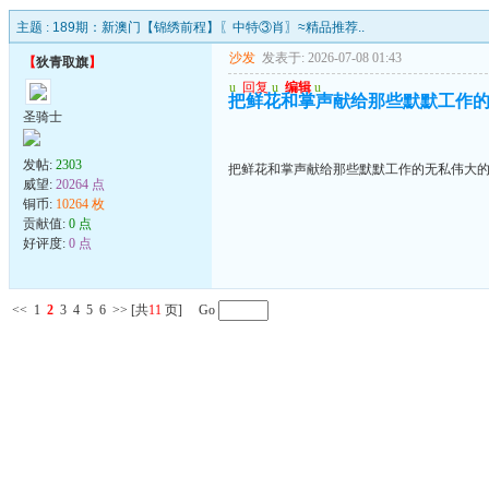
主题 :
189期：新澳门【锦绣前程】〖中特③肖〗≈精品推荐..
沙发
发表于: 2026-07-08 01:43
【
狄青取旗
】
u
回复
u
编辑
u
把鲜花和掌声献给那些默默工作
圣骑士
发帖:
2303
把鲜花和掌声献给那些默默工作的无私伟大
威望:
20264 点
铜币:
10264 枚
贡献值:
0 点
好评度:
0 点
<<
1
2
3
4
5
6
>>
[共
11
页] Go