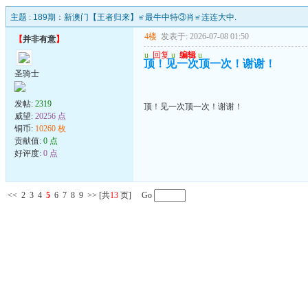
主题 :
189期：新澳门【王者归来】≌最牛中特③肖≌连连大中.
4楼
发表于: 2026-07-08 01:50
【
并非有意
】
u
回复
u
编辑
u
顶！见一次顶一次！谢谢！
圣骑士
发帖:
2319
顶！见一次顶一次！谢谢！
威望:
20256 点
铜币:
10260 枚
贡献值:
0 点
好评度:
0 点
<<
2
3
4
5
6
7
8
9
>>
[共
13
页] Go