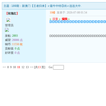
主题 :
189期：新澳门【王者归来】≌最牛中特③肖≌连连大中.
10楼
发表于: 2026-07-08 01:54
【
玫瑰红
】
u
回复
u
编辑
u
DDDDDDDDDDDDDDDDDDD
管理员
发帖:
2893
DDDDDDDDDDDDDDDDDDDDDDDDDD
威望:
20006 点
铜币:
11550 枚
贡献值:
0 点
好评度:
0 点
<<
8
9
10
11
12
13
>>
[共
13
页] Go