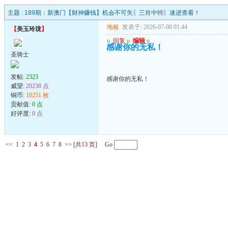
主题 :
189期：新澳门【财神赚钱】机会不可失〖三肖中特〗速进查看！
地板
发表于: 2026-07-08 01:44
【
美玉玲珑
】
u
回复
u
编辑
u
感谢你的无私！
圣骑士
发帖:
2323
感谢你的无私！
威望:
20238 点
铜币:
10251 枚
贡献值:
0 点
好评度:
0 点
<<
1
2
3
4
5
6
7
8
>>
[共
13
页] Go