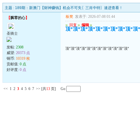
主题 :
189期：新澳门【财神赚钱】机会不可失〖三肖中特〗速进查看！
板凳
发表于: 2026-07-08 01:44
【
飘零的心
】
u
回复
u
编辑
u
顶*顶*顶*顶*顶*顶*顶*顶*顶*顶
圣骑士
发帖:
2308
顶*顶*顶*顶*顶*顶*顶*顶*顶*顶*顶*顶*
威望:
20373 点
铜币:
10319 枚
贡献值:
0 点
好评度:
0 点
<<
1
2
3
4
5
6
7
>>
[共
13
页] Go