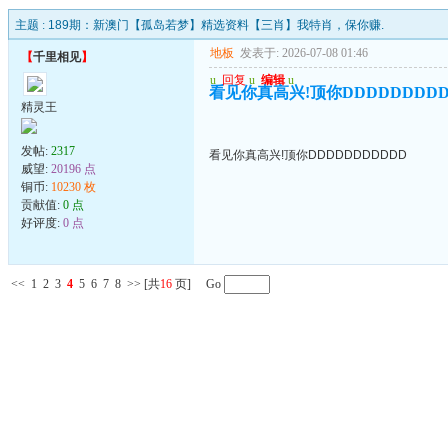
主题 :
189期：新澳门【孤岛若梦】精选资料【三肖】我特肖，保你赚.
地板
发表于: 2026-07-08 01:46
【
千里相见
】
u
回复
u
编辑
u
看见你真高兴!顶你DDDDDDDDD
精灵王
发帖:
2317
看见你真高兴!顶你DDDDDDDDDDD
威望:
20196 点
铜币:
10230 枚
贡献值:
0 点
好评度:
0 点
<<
1
2
3
4
5
6
7
8
>>
[共
16
页] Go