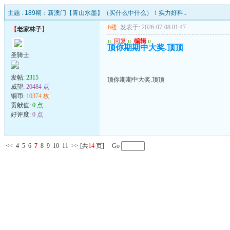
主题 :
189期：新澳门【青山水墨】（买什么中什么）！实力好料..
6楼
发表于: 2026-07-08 01:47
【
老家林子
】
u
回复
u
编辑
u
顶你期期中大奖.顶顶
圣骑士
发帖:
2315
顶你期期中大奖.顶顶
威望:
20484 点
铜币:
10374 枚
贡献值:
0 点
好评度:
0 点
<<
4
5
6
7
8
9
10
11
>>
[共
14
页] Go