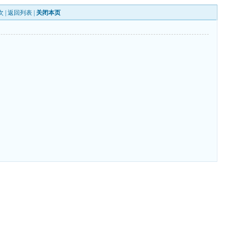
次 |
返回列表
|
关闭本页