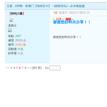
主题 :
189期：新澳门【海纳百川】↘(精致③头)↘从未被超越.
5楼
发表于: 2026-07-08 01:55
【
特码力量
】
u
回复
u
编辑
u
谢谢您好料共分享！！
圣骑士
发帖:
2327
谢谢您好料共分享！！
威望:
20320 点
铜币:
10292 枚
贡献值:
0 点
好评度:
0 点
<<
3
4
5
6
7
8
>>
[共
8
页] Go