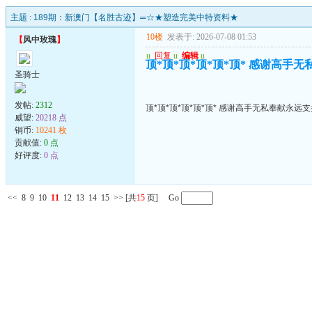
主题 :
189期：新澳门【名胜古迹】═☆★塑造完美中特资料★
10楼
发表于: 2026-07-08 01:53
【
风中玫瑰
】
u
回复
u
编辑
u
顶*顶*顶*顶*顶*顶* 感谢高手
圣骑士
发帖:
2312
顶*顶*顶*顶*顶*顶* 感谢高手无私奉献永远
威望:
20218 点
铜币:
10241 枚
贡献值:
0 点
好评度:
0 点
<<
8
9
10
11
12
13
14
15
>>
[共
15
页] Go