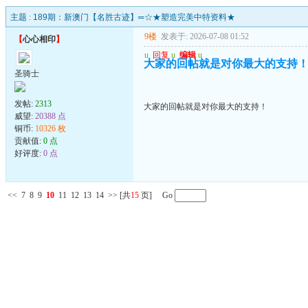
主题 :
189期：新澳门【名胜古迹】═☆★塑造完美中特资料★
9楼
发表于: 2026-07-08 01:52
【
心心相印
】
u
回复
u
编辑
u
大家的回帖就是对你最大的支持
圣骑士
发帖:
2313
大家的回帖就是对你最大的支持！
威望:
20388 点
铜币:
10326 枚
贡献值:
0 点
好评度:
0 点
<<
7
8
9
10
11
12
13
14
>>
[共
15
页] Go