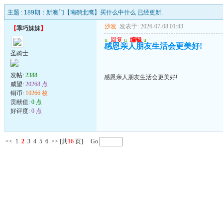
主题 :
189期：新澳门【南鹞北鹰】买什么中什么 已经更新.
沙发
发表于: 2026-07-08 01:43
【
乖巧妹妹
】
u
回复
u
编辑
u
感恩亲人朋友生活会更美好!
圣骑士
发帖:
2388
感恩亲人朋友生活会更美好!
威望:
20268 点
铜币:
10266 枚
贡献值:
0 点
好评度:
0 点
<<
1
2
3
4
5
6
>>
[共
16
页] Go