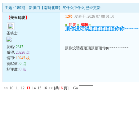
主题 :
189期：新澳门【南鹞北鹰】买什么中什么 已经更新.
12楼
发表于: 2026-07-08 01:50
【
美玉玲珑
】
u
回复
u
编辑
u
顶你没话说顶顶顶顶顶你你~~~~~~~
圣骑士
发帖:
2317
顶你没话说顶顶顶顶顶你你~~~~~~~~~
威望:
20226 点
铜币:
10245 枚
贡献值:
0 点
好评度:
0 点
<<
10
11
12
13
14
15
16
>>
[共
16
页] Go