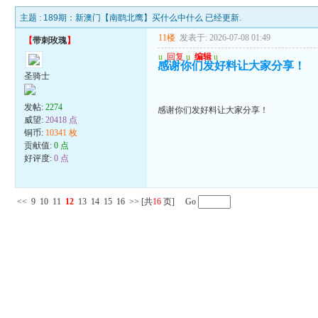
主题 :
189期：新澳门【南鹞北鹰】买什么中什么 已经更新.
11楼
发表于: 2026-07-08 01:49
【
带刺玫瑰
】
u
回复
u
编辑
u
感谢你们发好料让大家分享！
圣骑士
发帖:
2274
感谢你们发好料让大家分享！
威望:
20418 点
铜币:
10341 枚
贡献值:
0 点
好评度:
0 点
<<
9
10
11
12
13
14
15
16
>>
[共
16
页] Go