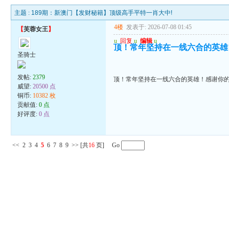
主题 :
189期：新澳门【发财秘籍】顶级高手平特一肖大中!
4楼
发表于: 2026-07-08 01:45
【
芙蓉女王
】
u
回复
u
编辑
u
顶！常年坚持在一线六合的英雄
圣骑士
发帖:
2379
顶！常年坚持在一线六合的英雄！感谢你
威望:
20500 点
铜币:
10382 枚
贡献值:
0 点
好评度:
0 点
<<
2
3
4
5
6
7
8
9
>>
[共
16
页] Go