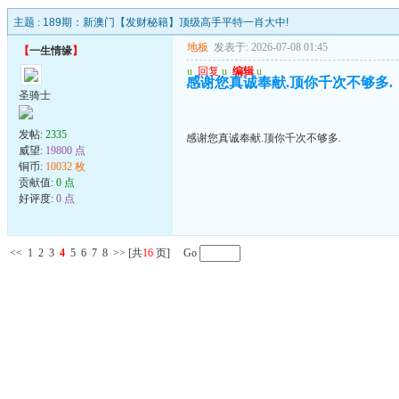
主题 :
189期：新澳门【发财秘籍】顶级高手平特一肖大中!
地板
发表于: 2026-07-08 01:45
【
一生情缘
】
u
回复
u
编辑
u
感谢您真诚奉献.顶你千次不够多.
圣骑士
发帖:
2335
感谢您真诚奉献.顶你千次不够多.
威望:
19800 点
铜币:
10032 枚
贡献值:
0 点
好评度:
0 点
<<
1
2
3
4
5
6
7
8
>>
[共
16
页] Go