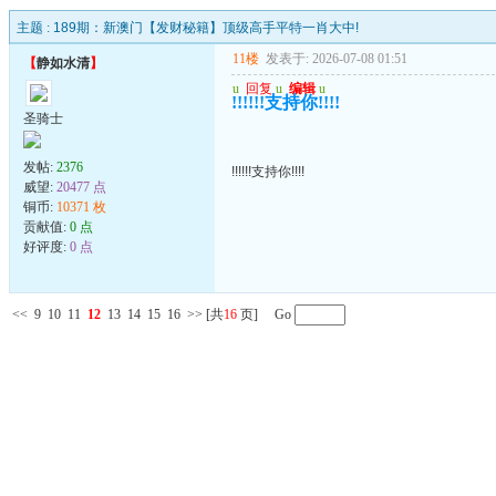
主题 :
189期：新澳门【发财秘籍】顶级高手平特一肖大中!
11楼
发表于: 2026-07-08 01:51
【
静如水清
】
u
回复
u
编辑
u
!!!!!!支持你!!!!
圣骑士
发帖:
2376
!!!!!!支持你!!!!
威望:
20477 点
铜币:
10371 枚
贡献值:
0 点
好评度:
0 点
<<
9
10
11
12
13
14
15
16
>>
[共
16
页] Go