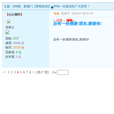
主题 :
189期：新澳门【梦丽如初】▄平特一肖提供给广大彩民！
地板
发表于: 2026-07-08 01:47
【
心心相印
】
u
回复
u
编辑
u
必有一份感谢!朋友,谢谢你!
圣骑士
发帖:
2337
必有一份感谢!朋友,谢谢你!
威望:
20436 点
铜币:
10350 枚
贡献值:
0 点
好评度:
0 点
<<
1
2
3
4
5
6
7
8
>>
[共
17
页] Go