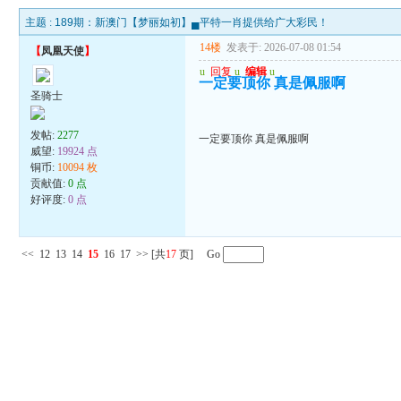
主题 :
189期：新澳门【梦丽如初】▄平特一肖提供给广大彩民！
14楼
发表于: 2026-07-08 01:54
【
凤凰天使
】
u
回复
u
编辑
u
一定要顶你 真是佩服啊
圣骑士
发帖:
2277
一定要顶你 真是佩服啊
威望:
19924 点
铜币:
10094 枚
贡献值:
0 点
好评度:
0 点
<<
12
13
14
15
16
17
>>
[共
17
页] Go