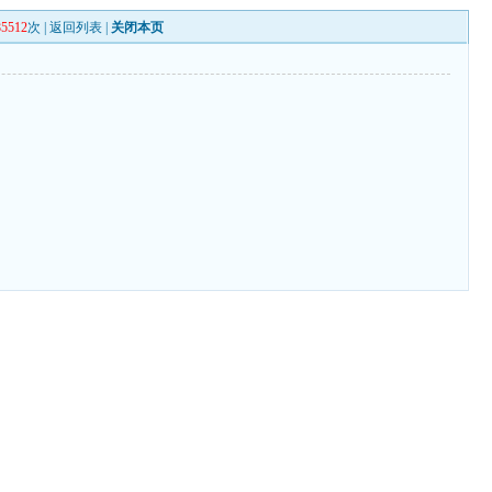
85512
次 |
返回列表
|
关闭本页