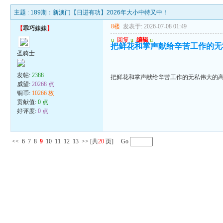
主题 :
189期：新澳门【日进有功】2026年大小中特又中！
8楼
发表于: 2026-07-08 01:49
【
乖巧妹妹
】
u
回复
u
编辑
u
把鲜花和掌声献给辛苦工作的无
圣骑士
发帖:
2388
把鲜花和掌声献给辛苦工作的无私伟大的
威望:
20268 点
铜币:
10266 枚
贡献值:
0 点
好评度:
0 点
<<
6
7
8
9
10
11
12
13
>>
[共
20
页] Go