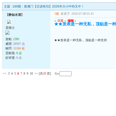
主题 :
189期：新澳门【日进有功】2026年大小中特又中！
5楼
发表于: 2026-07-08 01:45
【
静如水清
】
u
回复
u
编辑
u
★★发表是一种无私，顶贴是一
圣骑士
发帖:
2391
★★发表是一种无私，顶贴是一种支持
威望:
20507 点
铜币:
10386 枚
贡献值:
0 点
好评度:
0 点
<<
3
4
5
6
7
8
9
10
>>
[共
20
页] Go