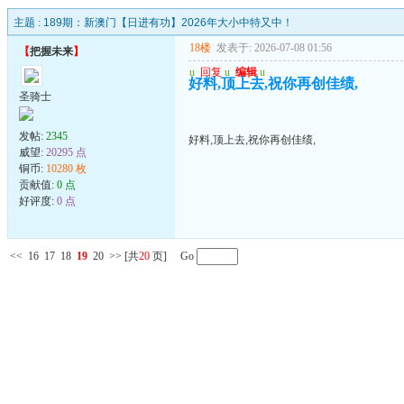
主题 :
189期：新澳门【日进有功】2026年大小中特又中！
18楼
发表于: 2026-07-08 01:56
【
把握未来
】
u
回复
u
编辑
u
好料,顶上去,祝你再创佳绩,
圣骑士
发帖:
2345
好料,顶上去,祝你再创佳绩,
威望:
20295 点
铜币:
10280 枚
贡献值:
0 点
好评度:
0 点
<<
16
17
18
19
20
>>
[共
20
页] Go