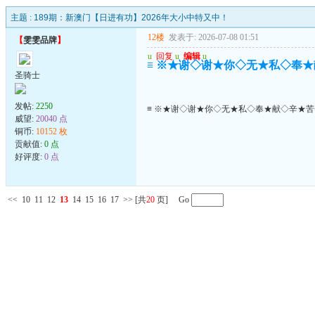
主题 :
189期：新澳门【日进有功】2026年大小中特又中！
12楼
发表于: 2026-07-08 01:51
【
雯雯品牌
】
u
回复
u
编辑
u
≡ ※★谢◇谢★你◇无★私◇奉★
圣骑士
发帖:
2250
≡ ※★谢◇谢★你◇无★私◇奉★献◇辛★苦
威望:
20040 点
铜币:
10152 枚
贡献值:
0 点
好评度:
0 点
<<
10
11
12
13
14
15
16
17
>>
[共
20
页] Go