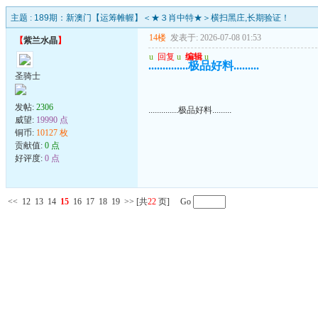
主题 :
189期：新澳门【运筹帷幄】＜★３肖中特★＞横扫黑庄,长期验证！
14楼
发表于: 2026-07-08 01:53
【
紫兰水晶
】
u
回复
u
编辑
u
..............极品好料.........
圣骑士
发帖:
2306
..............极品好料.........
威望:
19990 点
铜币:
10127 枚
贡献值:
0 点
好评度:
0 点
<<
12
13
14
15
16
17
18
19
>>
[共
22
页] Go