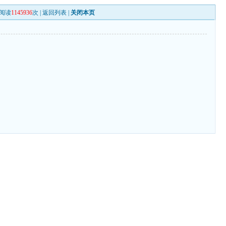
阅读
1145936
次 |
返回列表
|
关闭本页