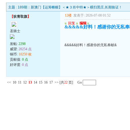
主题 :
189期：新澳门【运筹帷幄】＜★３肖中特★＞横扫黑庄,长期验证！
12楼
发表于: 2026-07-08 01:52
【
狄青取旗
】
u
回复
u
编辑
u
&&&&&好料！感谢你的无私奉
圣骑士
发帖:
2298
&&&&&好料！感谢你的无私奉献&
威望:
20254 点
铜币:
10259 枚
贡献值:
0 点
好评度:
0 点
<<
10
11
12
13
14
15
16
17
>>
[共
22
页] Go