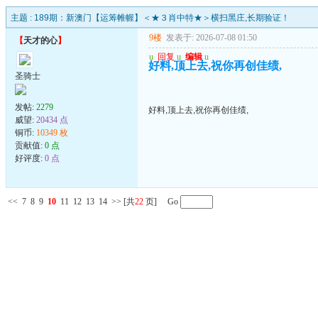
主题 :
189期：新澳门【运筹帷幄】＜★３肖中特★＞横扫黑庄,长期验证！
9楼
发表于: 2026-07-08 01:50
【
天才的心
】
u
回复
u
编辑
u
好料,顶上去,祝你再创佳绩,
圣骑士
发帖:
2279
好料,顶上去,祝你再创佳绩,
威望:
20434 点
铜币:
10349 枚
贡献值:
0 点
好评度:
0 点
<<
7
8
9
10
11
12
13
14
>>
[共
22
页] Go