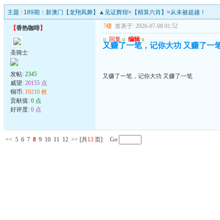
主题 :
189期：新澳门【龙翔凤舞】▲见证辉煌≈【精算六肖】≈从未被超越！
7楼
发表于: 2026-07-08 01:52
【
香热咖啡
】
u
回复
u
编辑
u
又赚了一笔，记你大功 又赚了一
圣骑士
发帖:
2345
又赚了一笔，记你大功 又赚了一笔
威望:
20155 点
铜币:
10210 枚
贡献值:
0 点
好评度:
0 点
<<
5
6
7
8
9
10
11
12
>>
[共
13
页] Go