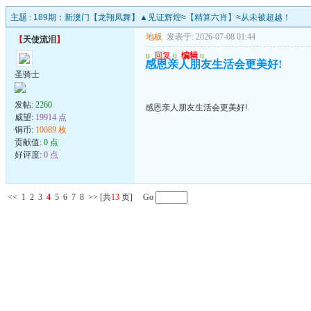
主题 :
189期：新澳门【龙翔凤舞】▲见证辉煌≈【精算六肖】≈从未被超越！
地板
发表于: 2026-07-08 01:44
【
天使流泪
】
u
回复
u
编辑
u
感恩亲人朋友生活会更美好!
圣骑士
发帖:
2260
感恩亲人朋友生活会更美好!
威望:
19914 点
铜币:
10089 枚
贡献值:
0 点
好评度:
0 点
<<
1
2
3
4
5
6
7
8
>>
[共
13
页] Go