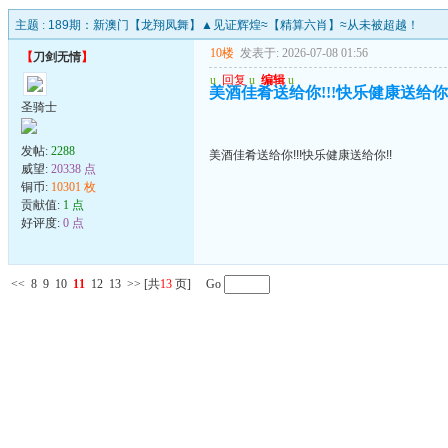
主题 :
189期：新澳门【龙翔凤舞】▲见证辉煌≈【精算六肖】≈从未被超越！
10楼
发表于: 2026-07-08 01:56
【
刀剑无情
】
u
回复
u
编辑
u
美酒佳肴送给你!!!快乐健康送给你!
圣骑士
发帖:
2288
美酒佳肴送给你!!!快乐健康送给你!!
威望:
20338 点
铜币:
10301 枚
贡献值:
1 点
好评度:
0 点
<<
8
9
10
11
12
13
>>
[共
13
页] Go