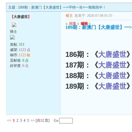
主题 :
189期：新澳门【大唐盛世】━>平特一肖<━期期高中！
楼主
发表于: 2026-07-08 01:35
【
大唐盛世
】
u
回复
u
编辑
u
189期：新澳门【大唐盛世】━
骑士
发帖:
313
威望:
1123 点
186期：《
大唐盛世
铜币:
1123 枚
贡献值:
0 点
187期：《
大唐盛世
好评度:
0 点
188期：《
大唐盛世
189期：《
大唐盛世
<<
1
2
3
4
5
>>
[共
12
页] Go