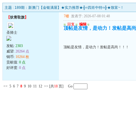
主题 :
189期：新澳门【金银满屋】★实力推荐★╬=四肖中特=╬★致富~！
7楼
发表于: 2026-07-08 01:48
【
狄青取旗
】
u
回复
u
编辑
u
顶帖是友情，是动力！发帖是高
圣骑士
发帖:
2303
顶帖是友情，是动力！发帖是高尚！！！
威望:
20264 点
铜币:
10264 枚
贡献值:
0 点
好评度:
0 点
<<
5
6
7
8
9
10
11
12
>>
[共
18
页] Go