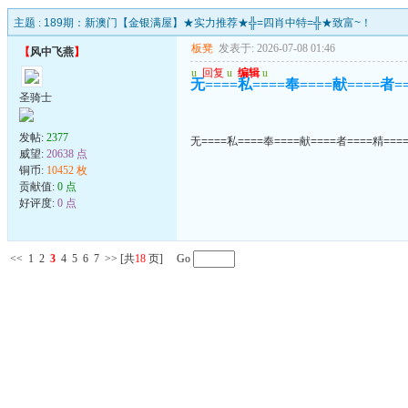
主题 :
189期：新澳门【金银满屋】★实力推荐★╬=四肖中特=╬★致富~！
板凳
发表于: 2026-07-08 01:46
【
风中飞燕
】
u
回复
u
编辑
u
无====私====奉====献====者=
圣骑士
发帖:
2377
无====私====奉====献====者====精===
威望:
20638 点
铜币:
10452 枚
贡献值:
0 点
好评度:
0 点
<<
1
2
3
4
5
6
7
>>
[共
18
页] Go