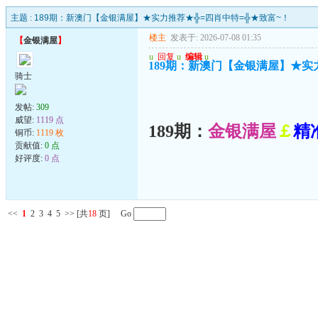
主题 :
189期：新澳门【金银满屋】★实力推荐★╬=四肖中特=╬★致富~！
楼主
发表于: 2026-07-08 01:35
【
金银满屋
】
u
回复
u
编辑
u
189期：新澳门【金银满屋】★实
骑士
发帖:
309
威望:
1119 点
189期：
金银满屋
￡
精
铜币:
1119 枚
贡献值:
0 点
好评度:
0 点
<<
1
2
3
4
5
>>
[共
18
页] Go