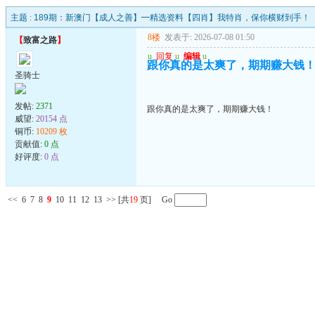
主题 :
189期：新澳门【成人之善】━精选资料【四肖】我特肖，保你横财到手！
8楼
发表于: 2026-07-08 01:50
【
致富之路
】
u
回复
u
编辑
u
跟你真的是太爽了，期期赚大钱
圣骑士
发帖:
2371
跟你真的是太爽了，期期赚大钱！
威望:
20154 点
铜币:
10209 枚
贡献值:
0 点
好评度:
0 点
<<
6
7
8
9
10
11
12
13
>>
[共
19
页] Go