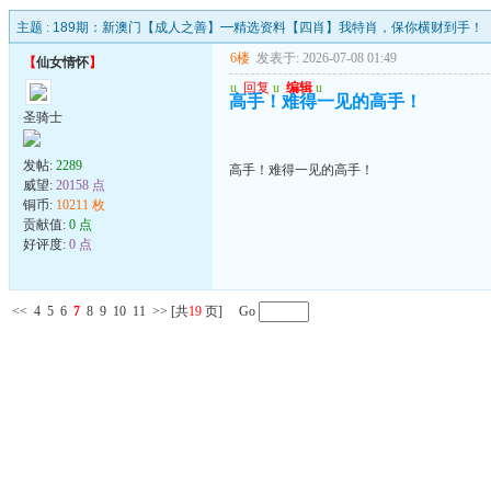
主题 :
189期：新澳门【成人之善】━精选资料【四肖】我特肖，保你横财到手！
6楼
发表于: 2026-07-08 01:49
【
仙女情怀
】
u
回复
u
编辑
u
高手！难得一见的高手！
圣骑士
发帖:
2289
高手！难得一见的高手！
威望:
20158 点
铜币:
10211 枚
贡献值:
0 点
好评度:
0 点
<<
4
5
6
7
8
9
10
11
>>
[共
19
页] Go