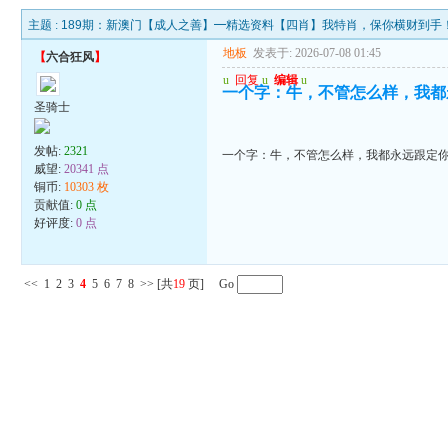
主题 :
189期：新澳门【成人之善】━精选资料【四肖】我特肖，保你横财到手
地板
发表于: 2026-07-08 01:45
【
六合狂风
】
u
回复
u
编辑
u
一个字：牛，不管怎么样，我都
圣骑士
发帖:
2321
一个字：牛，不管怎么样，我都永远跟定
威望:
20341 点
铜币:
10303 枚
贡献值:
0 点
好评度:
0 点
<<
1
2
3
4
5
6
7
8
>>
[共
19
页] Go