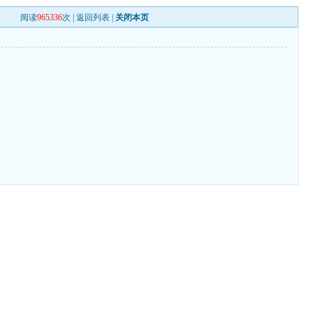
阅读
965336
次 |
返回列表
|
关闭本页