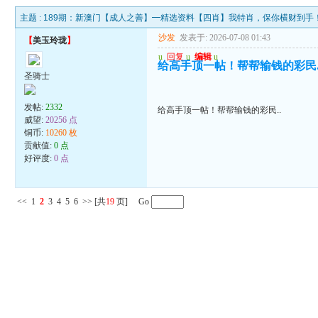
主题 :
189期：新澳门【成人之善】━精选资料【四肖】我特肖，保你横财到手
沙发
发表于: 2026-07-08 01:43
【
美玉玲珑
】
u
回复
u
编辑
u
给高手顶一帖！帮帮输钱的彩民.
圣骑士
发帖:
2332
给高手顶一帖！帮帮输钱的彩民..
威望:
20256 点
铜币:
10260 枚
贡献值:
0 点
好评度:
0 点
<<
1
2
3
4
5
6
>>
[共
19
页] Go