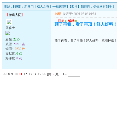
主题 :
189期：新澳门【成人之善】━精选资料【四肖】我特肖，保你横财到手！
10楼
发表于: 2026-07-08 01:51
【
游戏人间
】
u
回复
u
编辑
u
顶了再看，看了再顶！好人好料
圣骑士
发帖:
2255
顶了再看，看了再顶！好人好料！焉能掉低
威望:
20213 点
铜币:
10239 枚
贡献值:
0 点
好评度:
0 点
<<
8
9
10
11
12
13
14
15
>>
[共
19
页] Go