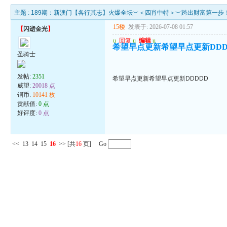
主题 :
189期：新澳门【各行其志】火爆全坛︶＜四肖中特＞︶跨出财富第一步
15楼
发表于: 2026-07-08 01:57
【
闪逝金光
】
u
回复
u
编辑
u
希望早点更新希望早点更新DDD
圣骑士
发帖:
2351
希望早点更新希望早点更新DDDDD
威望:
20018 点
铜币:
10141 枚
贡献值:
0 点
好评度:
0 点
<<
13
14
15
16
>>
[共
16
页] Go