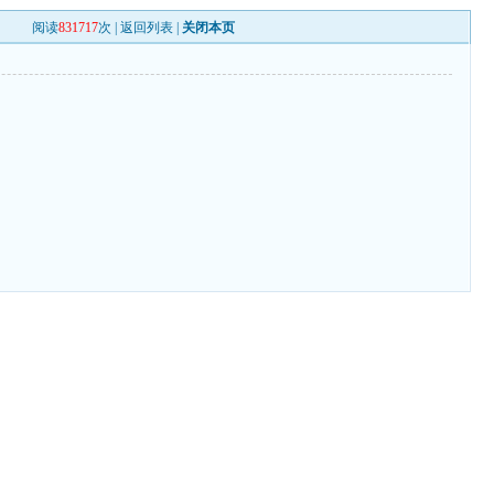
阅读
831717
次 |
返回列表
|
关闭本页