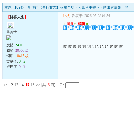
主题 :
189期：新澳门【各行其志】火爆全坛︶＜四肖中特＞︶跨出财富第一步！
14楼
发表于: 2026-07-08 01:56
【
忧喜人生
】
u
回复
u
编辑
u
顶*顶*顶*顶*顶*顶*顶*顶*顶*顶
圣骑士
发帖:
2401
顶*顶*顶*顶*顶*顶*顶*顶*顶*顶*顶*顶*
威望:
20566 点
铜币:
10415 枚
贡献值:
0 点
好评度:
0 点
<<
12
13
14
15
16
>>
[共
16
页] Go