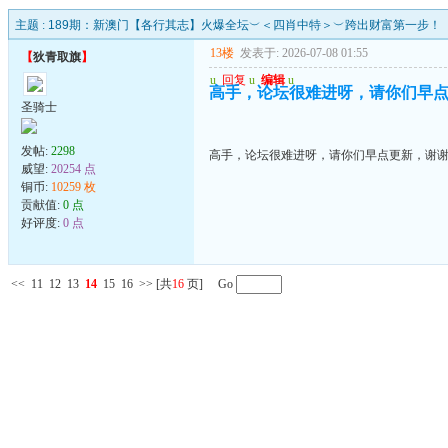
主题 :
189期：新澳门【各行其志】火爆全坛︶＜四肖中特＞︶跨出财富第一步！
13楼
发表于: 2026-07-08 01:55
【
狄青取旗
】
u
回复
u
编辑
u
高手，论坛很难进呀，请你们早
圣骑士
发帖:
2298
高手，论坛很难进呀，请你们早点更新，谢
威望:
20254 点
铜币:
10259 枚
贡献值:
0 点
好评度:
0 点
<<
11
12
13
14
15
16
>>
[共
16
页] Go