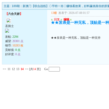
主题 :
189期：新澳门【联合战线】◇平特一肖◇赚钱看效果，好料赢钱靠你的胆
13楼
发表于: 2026-07-08 01:57
【
六合天娇
】
u
回复
u
编辑
u
★★发表是一种无私，顶贴是一
圣骑士
发帖:
2294
★★发表是一种无私，顶贴是一种支持
威望:
20301 点
铜币:
10283 枚
贡献值:
0 点
好评度:
0 点
<<
11
12
13
14
>>
[共
14
页] Go