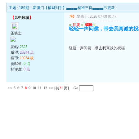
主题 :
189期：新澳门【横财到手】▃▃▃精准三肖▃▃▃己更新..
7楼
发表于: 2026-07-08 01:47
【
风中玫瑰
】
u
回复
u
编辑
u
轻轻一声问侯，带去我真诚的祝
圣骑士
发帖:
2325
轻轻一声问侯，带去我真诚的祝福
威望:
20244 点
铜币:
10254 枚
贡献值:
0 点
好评度:
0 点
<<
5
6
7
8
9
10
11
12
>>
[共
21
页] Go