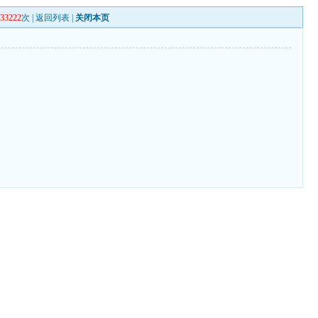
133222
次 |
返回列表
|
关闭本页