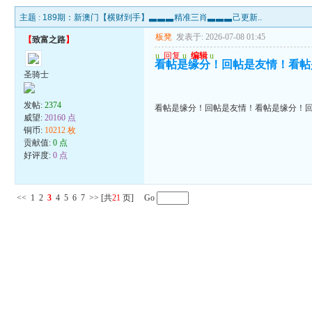
主题 :
189期：新澳门【横财到手】▃▃▃精准三肖▃▃▃己更新..
板凳
发表于: 2026-07-08 01:45
【
致富之路
】
u
回复
u
编辑
u
看帖是缘分！回帖是友情！看帖
圣骑士
发帖:
2374
看帖是缘分！回帖是友情！看帖是缘分！
威望:
20160 点
铜币:
10212 枚
贡献值:
0 点
好评度:
0 点
<<
1
2
3
4
5
6
7
>>
[共
21
页] Go