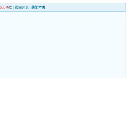
153576
次 |
返回列表
|
关闭本页