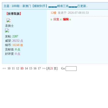
主题 :
189期：新澳门【横财到手】▃▃▃精准三肖▃▃▃己更新..
12楼
发表于: 2026-07-08 01:53
【
狄青取旗
】
u
回复
u
编辑
u
圣骑士
发帖:
2287
威望:
20232 点
铜币:
10248 枚
贡献值:
0 点
好评度:
0 点
<<
10
11
12
13
14
15
16
17
>>
[共
21
页] Go