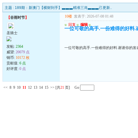
主题 :
189期：新澳门【横财到手】▃▃▃精准三肖▃▃▃己更新..
10楼
发表于: 2026-07-08 01:48
【
谷雨时节
】
u
回复
u
编辑
u
一位可敬的高手.一份难得的好料.
圣骑士
发帖:
2364
一位可敬的高手.一份难得的好料.谢谢你的发
威望:
20079 点
铜币:
10172 枚
贡献值:
6 点
好评度:
0 点
<<
8
9
10
11
12
13
14
15
>>
[共
21
页] Go