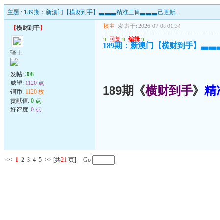
主题 :
189期：新澳门【横财到手】▃▃▃精准三肖▃▃▃己更新..
楼主
发表于: 2026-07-08 01:34
【
横财到手
】
u
回复
u
编辑
u
189期：新澳门【横财到手】▃▃
骑士
发帖:
308
威望:
1120 点
189期《
横财到手
》
精
铜币:
1120 枚
贡献值:
0 点
好评度:
0 点
<<
1
2
3
4
5
>>
[共
21
页] Go