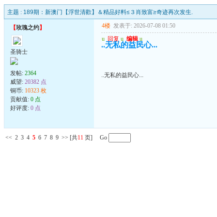
主题 :
189期：新澳门【浮世清歡】＆精品好料≤３肖致富≥奇迹再次发生.
4楼
发表于: 2026-07-08 01:50
【
玫瑰之约
】
u
回复
u
编辑
u
..无私的益民心...
圣骑士
发帖:
2364
..无私的益民心...
威望:
20382 点
铜币:
10323 枚
贡献值:
0 点
好评度:
0 点
<<
2
3
4
5
6
7
8
9
>>
[共
11
页] Go