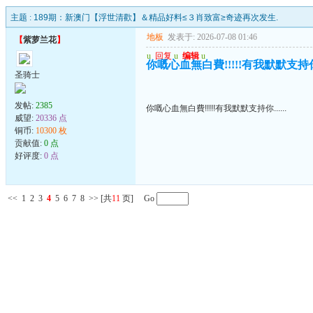
主题 :
189期：新澳门【浮世清歡】＆精品好料≤３肖致富≥奇迹再次发生.
地板
发表于: 2026-07-08 01:46
【
紫萝兰花
】
u
回复
u
编辑
u
你嘅心血無白費!!!!!有我默默支持你..
圣骑士
发帖:
2385
你嘅心血無白費!!!!!有我默默支持你......
威望:
20336 点
铜币:
10300 枚
贡献值:
0 点
好评度:
0 点
<<
1
2
3
4
5
6
7
8
>>
[共
11
页] Go